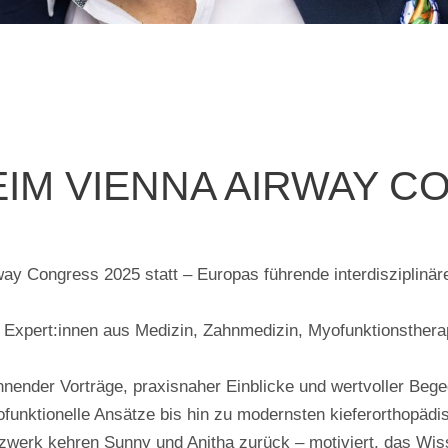
EIM VIENNA AIRWAY C
way Congress 2025 statt – Europas führende interdisziplinä
le Expert:innen aus Medizin, Zahnmedizin, Myofunktionsther
nnender Vorträge, praxisnaher Einblicke und wertvoller Beg
ofunktionelle Ansätze bis hin zu modernsten kieferorthopäd
werk kehren Sunny und Anitha zurück – motiviert, das Wisse