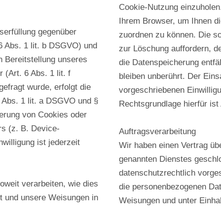
Cookie-Nutzung einzuholen
Ihrem Browser, um Ihnen die
serfüllung gegenüber
zuordnen zu können. Die so
6 Abs. 1 lit. b DSGVO) und
zur Löschung auffordern, d
n Bereitstellung unseres
die Datenspeicherung entfä
Art. 6 Abs. 1 lit. f
bleiben unberührt. Der Eins
fragt wurde, erfolgt die
vorgeschriebenen Einwillig
6 Abs. 1 lit. a DSGVO und §
Rechtsgrundlage hierfür ist 
herung von Cookies oder
s (z. B. Device-
Auftragsverarbeitung
illigung ist jederzeit
Wir haben einen Vertrag üb
genannten Dienstes geschlo
datenschutzrechtlich vorges
oweit verarbeiten, wie dies
die personenbezogenen Dat
ist und unsere Weisungen in
Weisungen und unter Einha