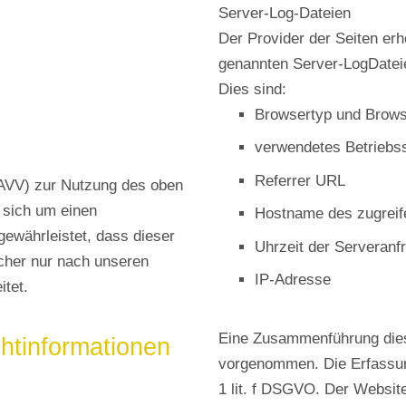
Server-Log-Dateien
Der Provider der Seiten erh
genannten Server-LogDateie
Dies sind:
Browsertyp und Brows
verwendetes Betriebs
Referrer URL
(AVV) zur Nutzung des oben
 sich um einen
Hostname des zugrei
gewährleistet, dass dieser
Uhrzeit der Serveranf
her nur nach unseren
IP-Adresse
tet.
Eine Zusammenführung diese
chtinformationen
vorgenommen. Die Erfassung
1 lit. f DSGVO. Der Website