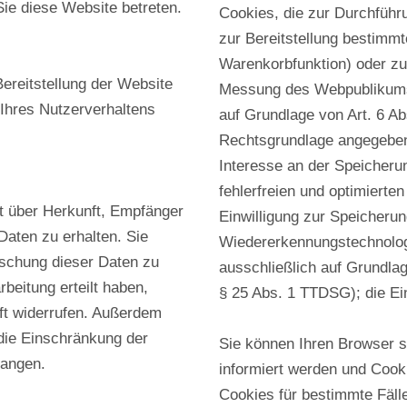
Sie diese Website betreten.
Cookies, die zur Durchfüh
zur Bereitstellung bestimmt
Warenkorbfunktion) oder zu
Bereitstellung der Website
Messung des Webpublikums)
Ihres Nutzerverhaltens
auf Grundlage von Art. 6 Ab
Rechtsgrundlage angegeben 
Interesse an der Speicheru
fehlerfreien und optimierten
ft über Herkunft, Empfänger
Einwilligung zur Speicheru
aten zu erhalten. Sie
Wiedererkennungstechnologi
öschung dieser Daten zu
ausschließlich auf Grundlag
beitung erteilt haben,
§ 25 Abs. 1 TTDSG); die Einw
nft widerrufen. Außerdem
die Einschränkung der
Sie können Ihren Browser s
langen.
informiert werden und Cook
Cookies für bestimmte Fäll