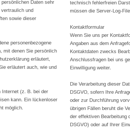
r persönlichen Daten sehr
technisch fehlerfreien Dars
vertraulich und
müssen die Server-Log-File
ten sowie dieser
Kontaktformular
Wenn Sie uns per Kontaktf
edene personenbezogene
Angaben aus dem Anfragefo
 mit denen Sie persönlich
Kontaktdaten zwecks Bearbe
hutzerklärung erläutert,
Anschlussfragen bei uns ge
ie erläutert auch, wie und
Einwilligung weiter.
Die Verarbeitung dieser Date
Internet (z. B. bei der
DSGVO, sofern Ihre Anfrag
isen kann. Ein lückenloser
oder zur Durchführung vorve
ht möglich.
übrigen Fällen beruht die V
der effektiven Bearbeitung d
DSGVO) oder auf Ihrer Einwi