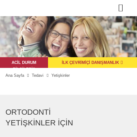
ACIL DURUM
İLK ÇEVRIMIÇI DANIŞMANLIK
BILGILERI

Ana Sayfa
Tedavi
Yetişkinler
ORTODONTI
YETIŞKINLER IÇIN