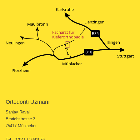
Karlsruhe
Lienzingen
Maulbronn
Facharzt für
B35
Kieferorthopädie

Illingen
Neulingen
B10
Stuttgart
Mühlacker
Pforzheim
Ortodonti Uzmanı
Sanjay Raval
Emrichstrasse 3
75417 Mühlacker
Tel.: 07041 / 9381076