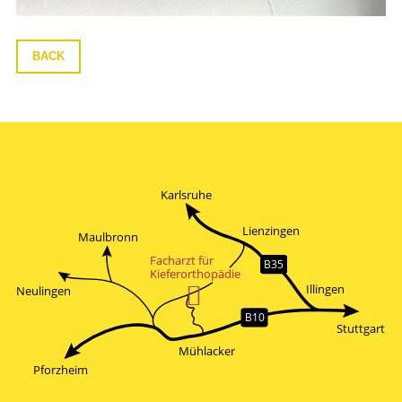
BACK
Karlsruhe
Lienzingen
Maulbronn
Facharzt für
B35
Kieferorthopädie

Illingen
Neulingen
B10
Stuttgart
Mühlacker
Pforzheim