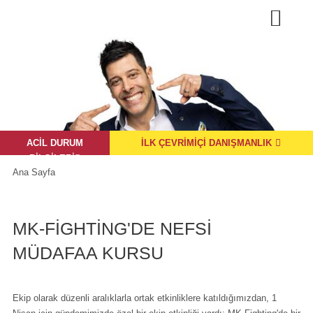
ACIL DURUM
İLK ÇEVRIMIÇI DANIŞMANLIK
BILGILERI

Ana Sayfa
MK-FIGHTING'DE NEFSI
MÜDAFAA KURSU
Ekip olarak düzenli aralıklarla ortak etkinliklere katıldığımızdan, 1