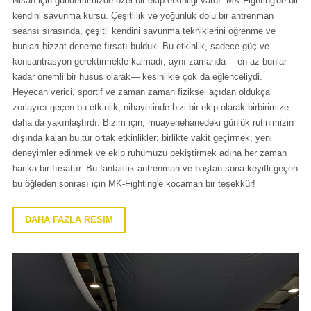
Nisan için gündemimizde özel bir ekip etkinliği vardı: MK-Fighting'de bir
kendini savunma kursu. Çeşitlilik ve yoğunluk dolu bir antrenman
seansı sırasında, çeşitli kendini savunma tekniklerini öğrenme ve
bunları bizzat deneme fırsatı bulduk. Bu etkinlik, sadece güç ve
konsantrasyon gerektirmekle kalmadı; aynı zamanda —en az bunlar
kadar önemli bir husus olarak— kesinlikle çok da eğlenceliydi.
Heyecan verici, sportif ve zaman zaman fiziksel açıdan oldukça
zorlayıcı geçen bu etkinlik, nihayetinde bizi bir ekip olarak birbirimize
daha da yakınlaştırdı. Bizim için, muayenehanedeki günlük rutinimizin
dışında kalan bu tür ortak etkinlikler; birlikte vakit geçirmek, yeni
deneyimler edinmek ve ekip ruhumuzu pekiştirmek adına her zaman
harika bir fırsattır. Bu fantastik antrenman ve baştan sona keyifli geçen
bu öğleden sonrası için MK-Fighting'e kocaman bir teşekkür!
DAHA FAZLA RESİM